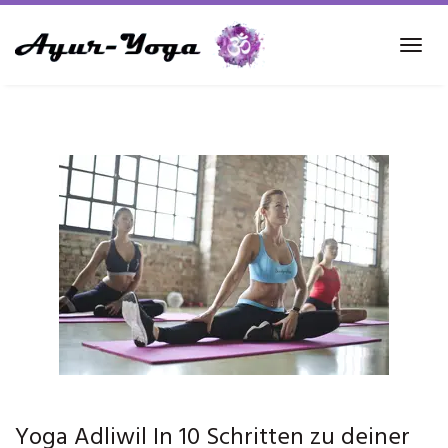
Skip
to
Tog
main
navi
content
Yoga Adliwil In 10 Schritten zu deiner