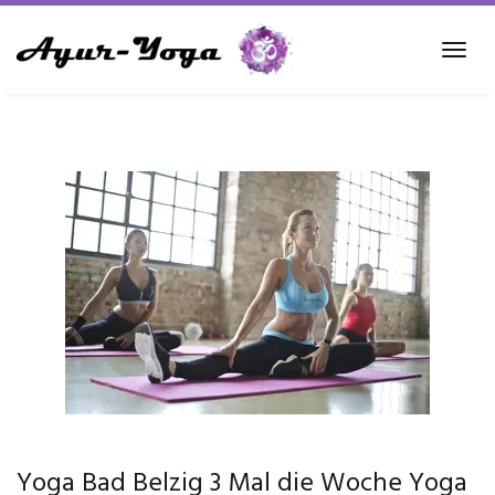
Skip
to
Tog
main
navi
content
Yoga Bad Belzig 3 Mal die Woche Yoga