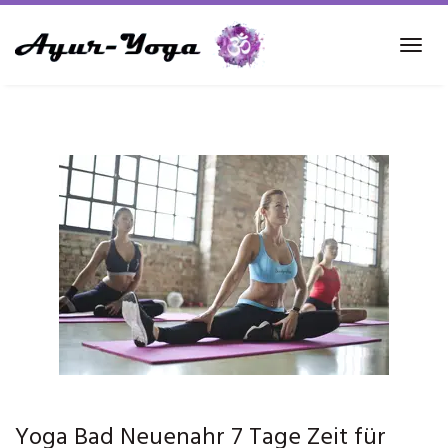
Skip
to
Tog
main
navi
content
Yoga Bad Neuenahr 7 Tage Zeit für