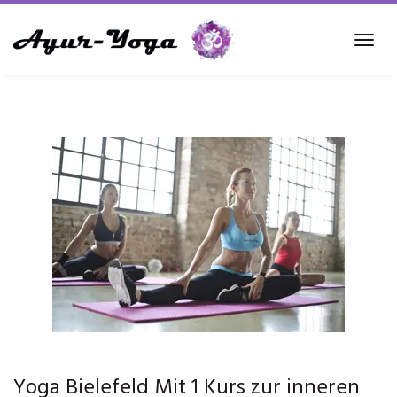
Skip
to
Tog
main
navi
content
Yoga Bielefeld Mit 1 Kurs zur inneren