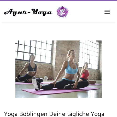
Skip
to
Tog
main
navi
content
Yoga Böblingen Deine tägliche Yoga