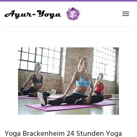
Skip
to
Tog
main
navi
content
Yoga Brackenheim 24 Stunden Yoga