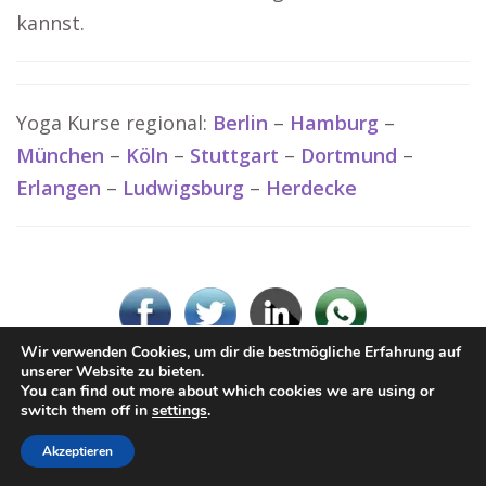
kannst.
Yoga Kurse regional:
Berlin
–
Hamburg
–
München
–
Köln
–
Stuttgart
–
Dortmund
–
Erlangen
–
Ludwigsburg
–
Herdecke
Wir verwenden Cookies, um dir die bestmögliche Erfahrung auf
unserer Website zu bieten.
You can find out more about which cookies we are using or
© www-Yoga.de
switch them off in
settings
.
Impressum / Datenschutz
Cookie-Richtlinie (EU)
Akzeptieren