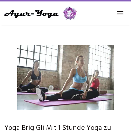
Skip
to
Tog
main
navi
content
Yoga Brig Gli Mit 1 Stunde Yoga zu