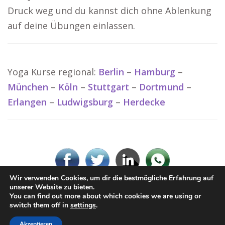
Druck weg und du kannst dich ohne Ablenkung
auf deine Übungen einlassen.
Yoga Kurse regional:
Berlin
–
Hamburg
–
München
–
Köln
–
Stuttgart
–
Dortmund
–
Erlangen
–
Ludwigsburg
–
Herdecke
Wir verwenden Cookies, um dir die bestmögliche Erfahrung auf
unserer Website zu bieten.
You can find out more about which cookies we are using or
© www-Yoga.de
switch them off in
settings
.
Impressum / Datenschutz
Cookie-Richtlinie (EU)
Akzeptieren