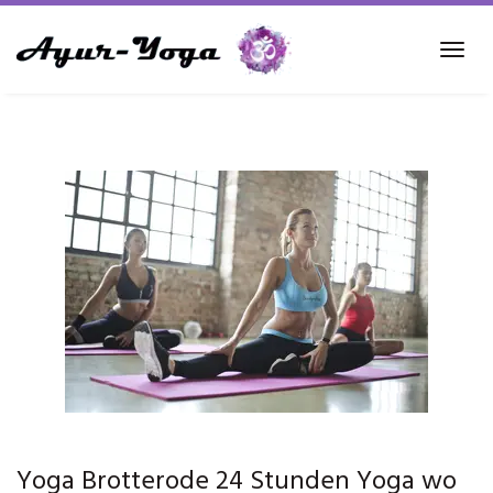
Skip
to
Tog
main
navi
content
Yoga Brotterode 24 Stunden Yoga wo