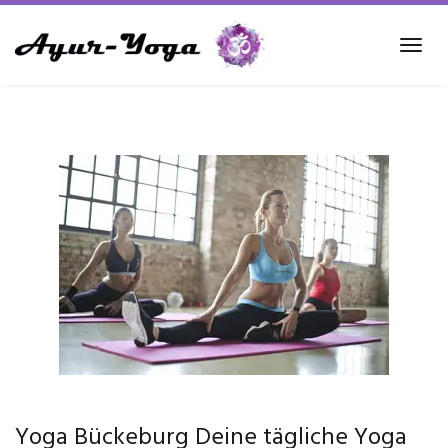
Skip
to
Tog
main
navi
content
Yoga Bückeburg Deine tägliche Yoga