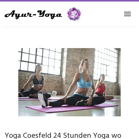
Skip
to
Tog
main
navi
content
Yoga Coesfeld 24 Stunden Yoga wo