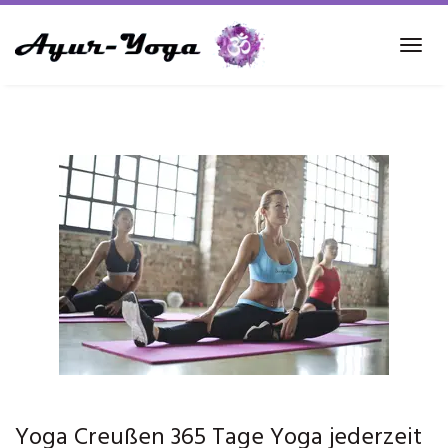
Skip
to
Tog
main
navi
content
Yoga Creußen 365 Tage Yoga jederzeit