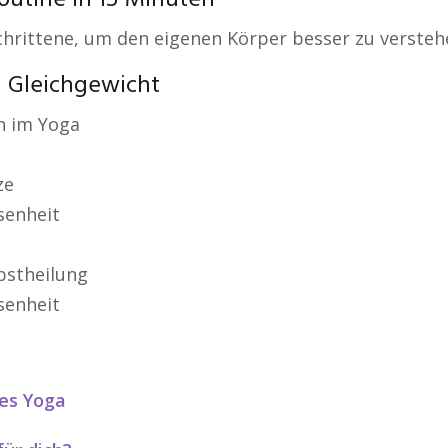
outine in 15 Minuten
chrittene, um den eigenen Körper besser zu verstehe
n Gleichgewicht
n im Yoga
ze
senheit
bstheilung
senheit
des Yoga