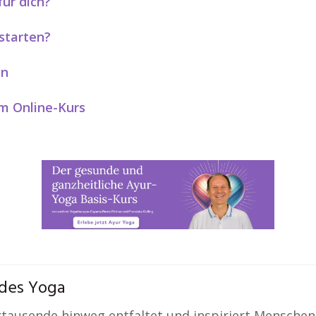
für dich?
starten?
en
m Online-Kurs
 des Yoga
hrtausende hinweg entfaltet und inspiriert Menschen