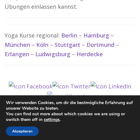
Übungen einlassen kannst.
Yoga Kurse regional:
Berlin
–
Hamburg
–
München
–
Köln
–
Stuttgart
–
Dortmund
–
Erlangen
–
Ludwigsburg
–
Herdecke
Wir verwenden Cookies, um dir die bestmögliche Erfahrung auf
unserer Website zu bieten.
You can find out more about which cookies we are using or
© www-Yoga.de
switch them off in
settings
.
Impressum / Datenschutz
Cookie-Richtlinie (EU)
Akzeptieren