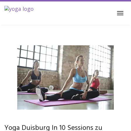
Skip
to
Tog
main
navi
content
Yoga Duisburg In 10 Sessions zu