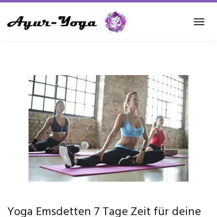
Skip
to
Tog
main
navi
content
Yoga Emsdetten 7 Tage Zeit für deine