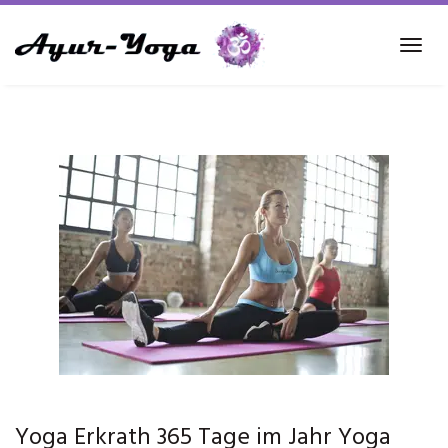
Skip
to
Tog
main
navi
content
Yoga Erkrath 365 Tage im Jahr Yoga