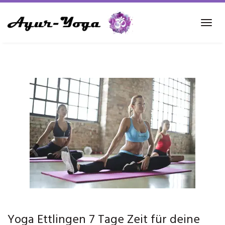
Skip
to
Tog
main
navi
content
Yoga Ettlingen 7 Tage Zeit für deine