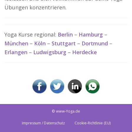
Übungen konzentrieren.
Yoga Kurse regional:
Berlin
–
Hamburg
–
München
–
Köln
–
Stuttgart
–
Dortmund
–
Erlangen
–
Ludwigsburg
–
Herdecke
© www-Yoga.de
Impressum / Datenschutz
Cookie-Richtlinie (EU)