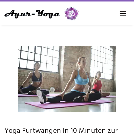
Skip
to
Tog
main
navi
content
Yoga Furtwangen In 10 Minuten zur