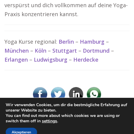
verspürst und dich vollkommen auf deine Yoga-
Praxis konzentrieren kannst.
Yoga Kurse regional:
Berlin
–
Hamburg
–
München
–
Köln
–
Stuttgart
–
Dortmund
–
Erlangen
–
Ludwigsburg
–
Herdecke
Wir verwenden Cookies, um dir die bestmögliche Erfahrung auf
unserer Website zu bieten.
You can find out more about which cookies we are using or
© www-Yoga.de
switch them off in
settings
.
Impressum / Datenschutz
Cookie-Richtlinie (EU)
Akzeptieren