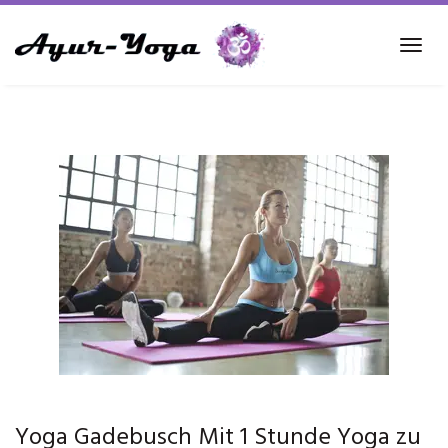
Skip
to
Tog
main
navi
content
Yoga Gadebusch Mit 1 Stunde Yoga zu