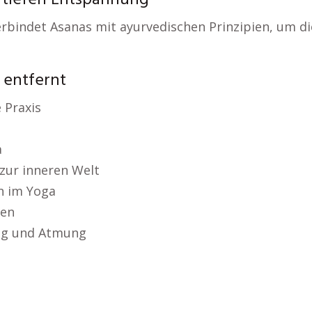
 tiefen Entspannung
rbindet Asanas mit ayurvedischen Prinzipien, um d
 entfernt
 Praxis
a
 zur inneren Welt
n im Yoga
nen
ung und Atmung