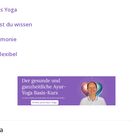
es Yoga
sst du wissen
armonie
lexibel
ga