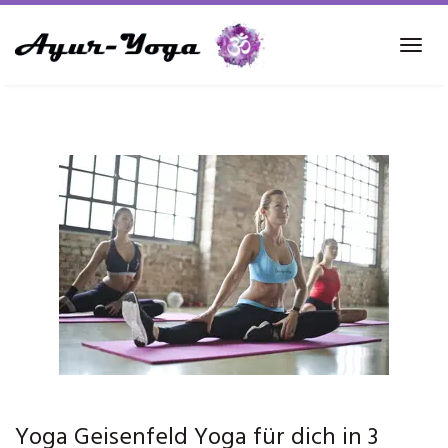
Skip
to
Tog
main
navi
content
Yoga Geisenfeld Yoga für dich in 3