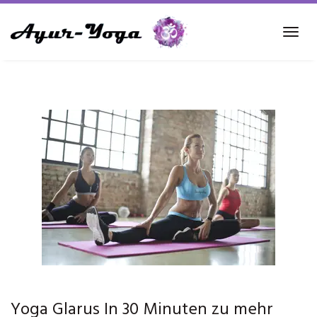
Skip
to
Tog
main
navi
content
Yoga Glarus In 30 Minuten zu mehr