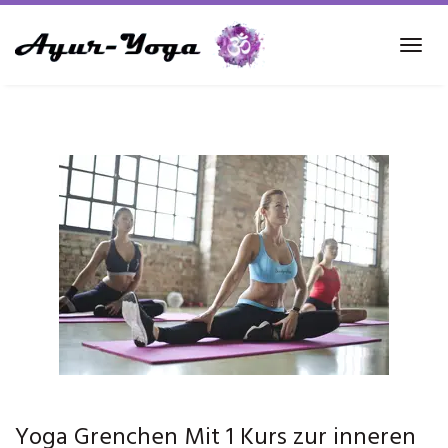
Skip
to
Tog
main
navi
content
Yoga Grenchen Mit 1 Kurs zur inneren