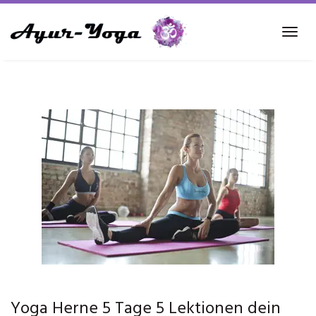
Skip
to
Tog
main
navi
content
Yoga Herne 5 Tage 5 Lektionen dein