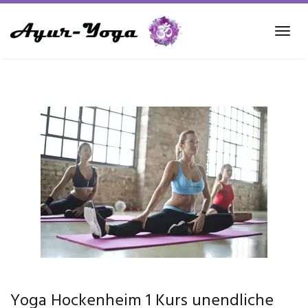
Skip
to
Tog
main
navi
content
Yoga Hockenheim 1 Kurs unendliche