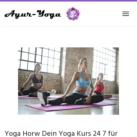
Skip
to
Tog
main
navi
content
Yoga Horw Dein Yoga Kurs 24 7 für