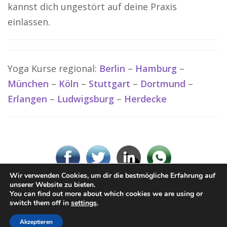
kannst dich ungestört auf deine Praxis
einlassen.
Yoga Kurse regional:
Berlin
–
Hamburg
–
München
–
Köln
–
Stuttgart
–
Dortmund
–
Erlangen
–
Ludwigsburg
–
Herdecke
Wir verwenden Cookies, um dir die bestmögliche Erfahrung auf
unserer Website zu bieten.
You can find out more about which cookies we are using or
© www-Yoga.de
switch them off in
settings
.
Impressum / Datenschutz
Cookie-Richtlinie (EU)
Akzeptieren