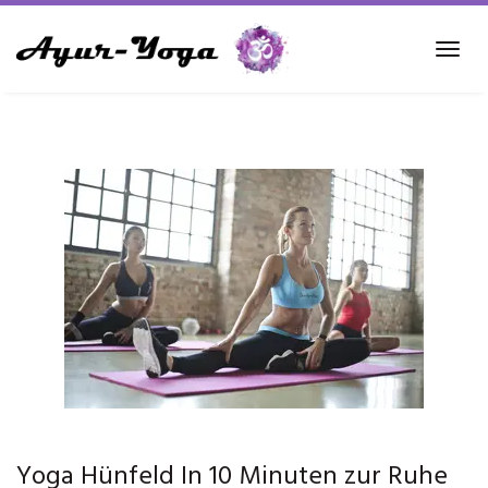
Skip
to
Tog
main
navi
content
Yoga Hünfeld In 10 Minuten zur Ruhe