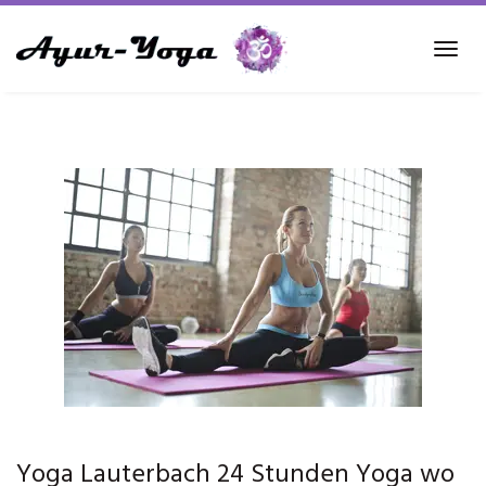
Skip
to
Tog
main
navi
content
Yoga Lauterbach 24 Stunden Yoga wo