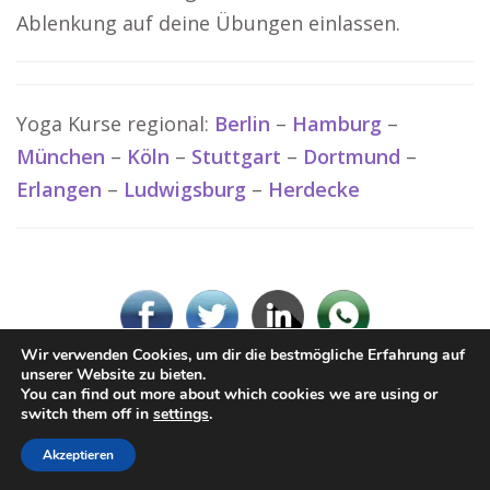
Ablenkung auf deine Übungen einlassen.
Yoga Kurse regional:
Berlin
–
Hamburg
–
München
–
Köln
–
Stuttgart
–
Dortmund
–
Erlangen
–
Ludwigsburg
–
Herdecke
Wir verwenden Cookies, um dir die bestmögliche Erfahrung auf
unserer Website zu bieten.
You can find out more about which cookies we are using or
© www-Yoga.de
switch them off in
settings
.
Impressum / Datenschutz
Cookie-Richtlinie (EU)
Akzeptieren