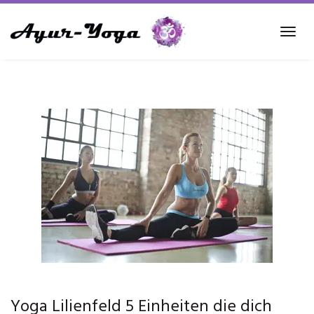
Skip
to
Tog
main
navi
content
Yoga Lilienfeld 5 Einheiten die dich