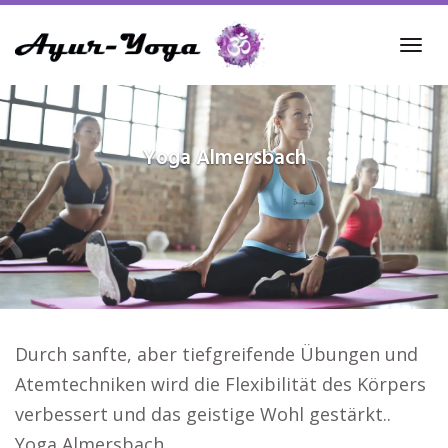
Skip
to
Tog
main
navi
content
Yoga
Almersbach
Durch sanfte, aber tiefgreifende Übungen und
Atemtechniken wird die Flexibilität des Körpers
verbessert und das geistige Wohl gestärkt..
Yoga Almersbach.