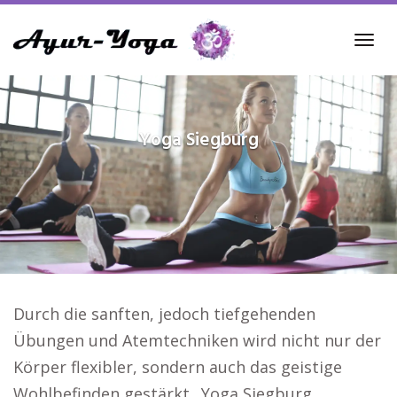
Skip
to
Tog
main
navi
content
Yoga
Siegburg
Durch die sanften, jedoch tiefgehenden
Übungen und Atemtechniken wird nicht nur der
Körper flexibler, sondern auch das geistige
Wohlbefinden gestärkt.. Yoga Siegburg.