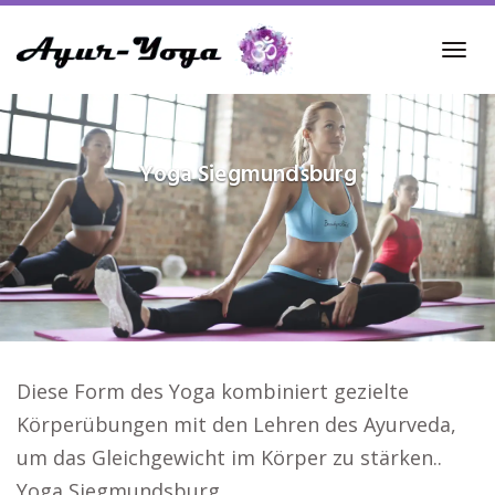
Skip
to
Tog
main
navi
content
Yoga
Siegmundsburg
Diese Form des Yoga kombiniert gezielte
Körperübungen mit den Lehren des Ayurveda,
um das Gleichgewicht im Körper zu stärken..
Yoga Siegmundsburg.