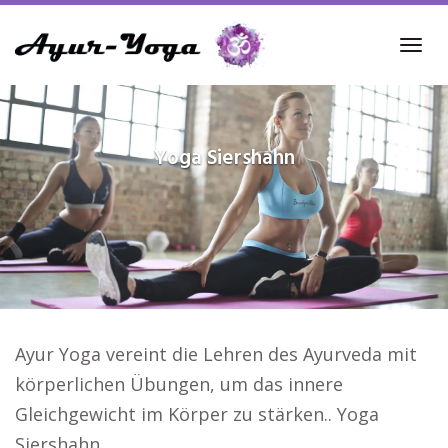
Skip
to
Tog
main
navi
content
Yoga
Siershahn
Ayur Yoga vereint die Lehren des Ayurveda mit
körperlichen Übungen, um das innere
Gleichgewicht im Körper zu stärken.. Yoga
Siershahn.