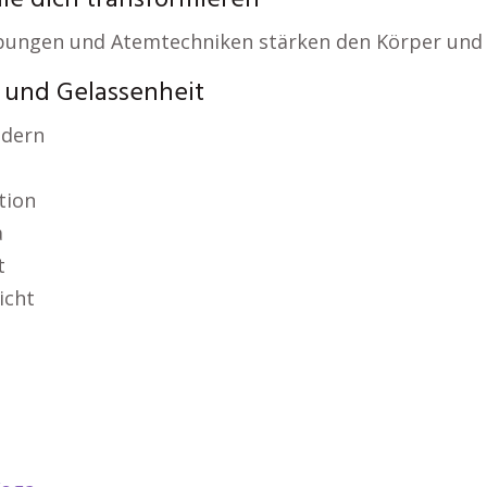
ie dich transformieren
Übungen und Atemtechniken stärken den Körper und
 und Gelassenheit
ndern
tion
a
t
icht