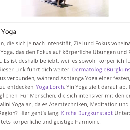
 Yoga
en, die sich je nach Intensität, Ziel und Fokus vone
 Yoga, das den Fokus auf körperliche Übungen und 
 Es ist deshalb beliebt, weil es sowohl körperlich 
ieser Link führt dich weiter:
DermatologieBurgkuns
s verbunden, während Ashtanga Yoga einer festen, 
 zu entdecken:
Yoga Lorch
. Yin Yoga zielt darauf ab,
glichen. Für Menschen, die sich intensiver mit den 
lini Yoga an, da es Atemtechniken, Meditation und 
egion? Hier geht’s lang:
Kirche Burgkunstadt
Unters
 stets körperliche und geistige Harmonie.