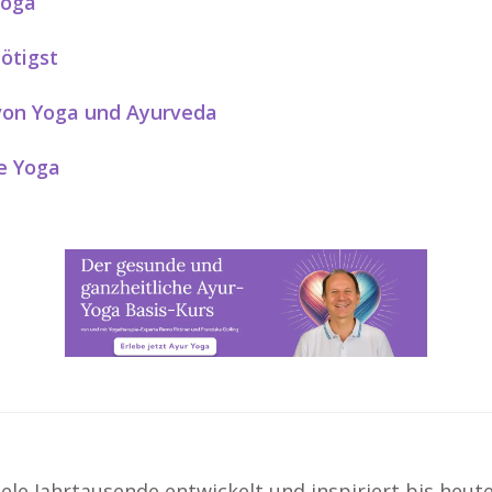
Yoga
ötigst
 von Yoga und Ayurveda
e Yoga
viele Jahrtausende entwickelt und inspiriert bis heu