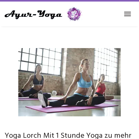
Skip
to
Tog
main
navi
content
Yoga Lorch Mit 1 Stunde Yoga zu mehr