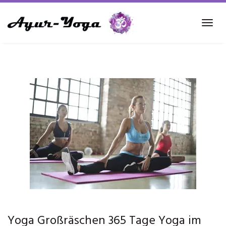
Skip
to
Tog
main
navi
content
Yoga Großräschen 365 Tage Yoga im